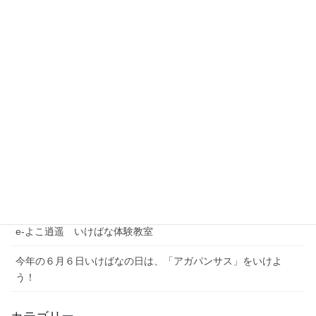
「和の空間」いけばな展示
2019年12月26日
最近の投稿
夏季休業期間のお問い合わせについて
【注意喚起】本協会代表者名を騙った迷惑メール（なりすまし
メール）にご注意ください
農林水産省公式YouTubeチャンネル「BUZZMAFF」花いっぱい
プロジェクト
e-よこ逍遥 いけばな体験教室
今年の６月６日いけばなの日は、「アガパンサス」をいけよ
う！