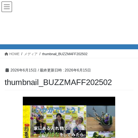
コ
ナ
公益財団法人日本いけばな芸術
ン
ビ
協会
テ
ゲ
ン
ー
ツ
シ
メディア
へ
ョ
ス
ン
キ
に
HOME
メディア
thumbnail_BUZZMAFF202502
ッ
移
プ
動
2026年6月15日
/ 最終更新日時 :
2026年6月15日
thumbnail_BUZZMAFF202502