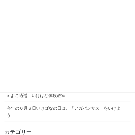
最近の投稿
夏季休業期間のお問い合わせについて
【注意喚起】本協会代表者名を騙った迷惑メール（なりすまし
メール）にご注意ください
農林水産省公式YouTubeチャンネル「BUZZMAFF」花いっぱい
プロジェクト
e-よこ逍遥 いけばな体験教室
今年の６月６日いけばなの日は、「アガパンサス」をいけよ
う！
カテゴリー