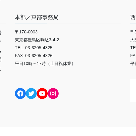
本部／東部事務局
西
〒170-0003
〒5
携
東京都豊島区駒込3-4-2
大
い
TEL. 03-6205-4325
TE
も
FAX. 03-6205-4326
FA
間
平日10時～17時（土日祝休業）
平
こ
Facebook
Twitter
YouTube
Instagram
Copyright © 公益財団法人日本いけばな芸術協会 All Rights Reserved.