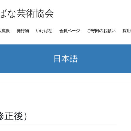
ばな芸術協会
入流派
発行物
いけばな
会員ページ
ご寄附のお願い
採用
日本語
（修正後）