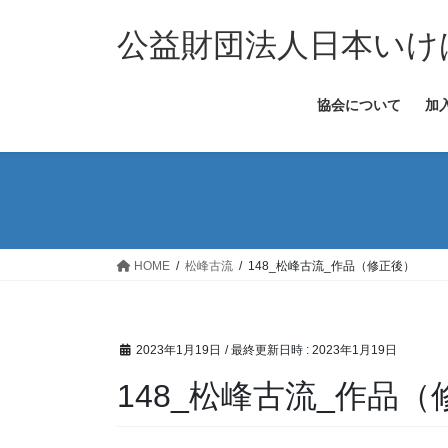
コ
ナ
ン
ビ
公益財団法人日本いけ
テ
ゲ
ン
ー
協会について
加
ツ
シ
へ
ョ
ス
ン
キ
に
ッ
移
プ
動
HOME
松峰古流
148_松峰古流_作品（修正後）
2023年1月19日
/ 最終更新日時 :
2023年1月19日
148_松峰古流_作品