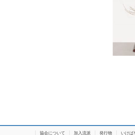
協会について
加入流派
発行物
いけば