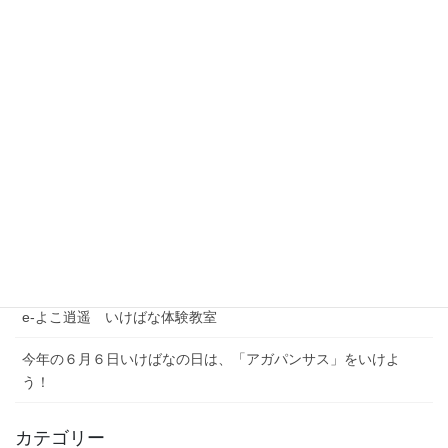
最近の投稿
夏季休業期間のお問い合わせについて
【注意喚起】本協会代表者名を騙った迷惑メール（なりすまし
メール）にご注意ください
農林水産省公式YouTubeチャンネル「BUZZMAFF」花いっぱい
プロジェクト
e-よこ逍遥 いけばな体験教室
今年の６月６日いけばなの日は、「アガパンサス」をいけよ
う！
カテゴリー