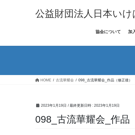
コ
ナ
ン
ビ
公益財団法人日本いけ
テ
ゲ
ン
ー
協会について
加
ツ
シ
へ
ョ
ス
ン
キ
に
ッ
移
プ
動
HOME
古流華耀会
098_古流華耀会_作品（修正後）
2023年1月19日
/ 最終更新日時 :
2023年1月19日
098_古流華耀会_作