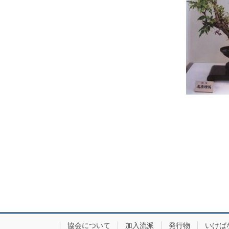
協会について
加入流派
発行物
いけば