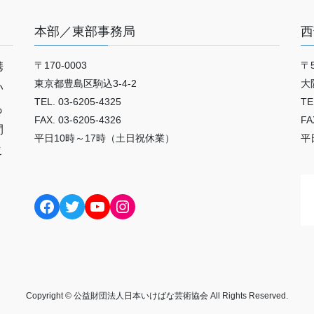
本部／東部事務局
西
〒170-0003
〒5
携
東京都豊島区駒込3-4-2
大
い
TEL. 03-6205-4325
TE
も
FAX. 03-6205-4326
FA
間
平日10時～17時（土日祝休業）
平
こ
Facebook
Twitter
YouTube
Instagram
Copyright © 公益財団法人日本いけばな芸術協会 All Rights Reserved.