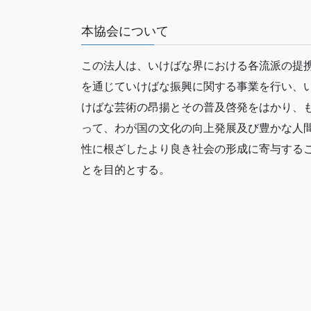
ー
本協会について
シ
ョ
この法人は、いけばな界における各流派の提
ン
を通じていけばな振興に関する事業を行い、
けばな芸術の昂揚とその普及啓発をはかり、
って、わが国の文化の向上発展及び豊かな人
性に根ざしたより良き社会の形成に寄与する
とを目的とする。