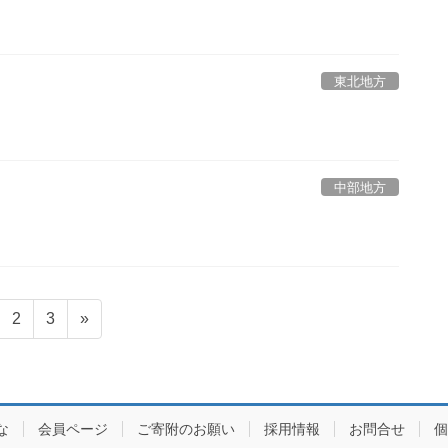
東北地方
中部地方
固
固
2
3
»
定
定
ペ
ペ
ー
ー
ジ
ジ
な
会員ページ
ご寄附のお願い
採用情報
お問合せ
個