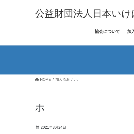
コ
ナ
ン
ビ
公益財団法人日本いけ
テ
ゲ
ン
ー
協会について
加
ツ
シ
へ
ョ
ス
ン
キ
に
ッ
移
プ
動
HOME
加入流派
ホ
ホ
2021年3月24日