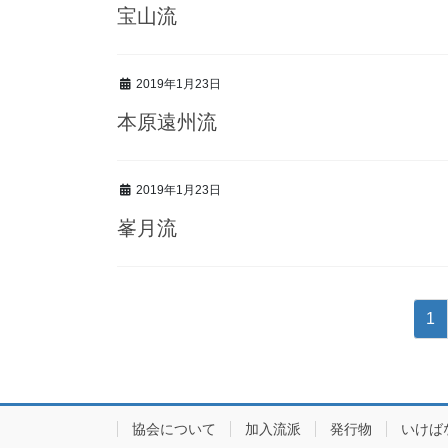
宝山流
2019年1月23日
本原遠州流
2019年1月23日
峯月流
投
固
1
稿
定
ペ
ナ
ー
ビ
ジ
協会について
加入流派
発行物
いけば
ゲ