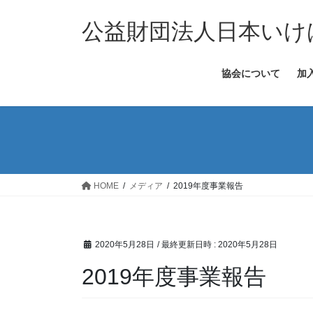
コ
ナ
ン
ビ
公益財団法人日本いけ
テ
ゲ
ン
ー
協会について
加
ツ
シ
へ
ョ
ス
ン
キ
に
ッ
移
プ
動
HOME
メディア
2019年度事業報告
2020年5月28日
/ 最終更新日時 :
2020年5月28日
2019年度事業報告