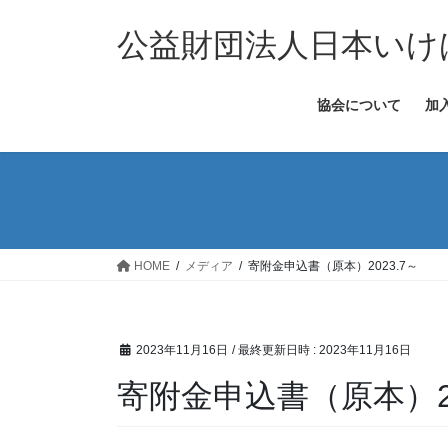
コ
ナ
ン
ビ
公益財団法人日本いけ
テ
ゲ
ン
ー
協会について
加
ツ
シ
へ
ョ
ス
ン
キ
に
ッ
移
プ
動
HOME
メディア
寄附金申込書（原本）2023.7～
2023年11月16日
/ 最終更新日時 :
2023年11月16日
寄附金申込書（原本）20