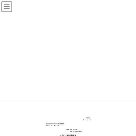
コ
ナ
公益財団法人日本いけばな芸術
ン
ビ
協会
テ
ゲ
ン
ー
ツ
シ
メディア
へ
ョ
ス
ン
キ
に
HOME
メディア
いけばなの日マーク使用承認申請書（様式１）
ッ
移
プ
動
2022年6月7日
/ 最終更新日時 :
2022年6月7日
いけばなの日マーク使用承認申請
書（様式１）