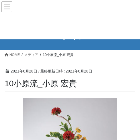
コ
ナ
公益財団法人日本いけばな芸術
ン
ビ
協会
テ
ゲ
ン
ー
ツ
シ
メディア
へ
ョ
ス
ン
キ
に
HOME
メディア
10小原流_小原 宏貴
ッ
移
プ
動
2021年6月28日
/ 最終更新日時 :
2021年6月28日
10小原流_小原 宏貴