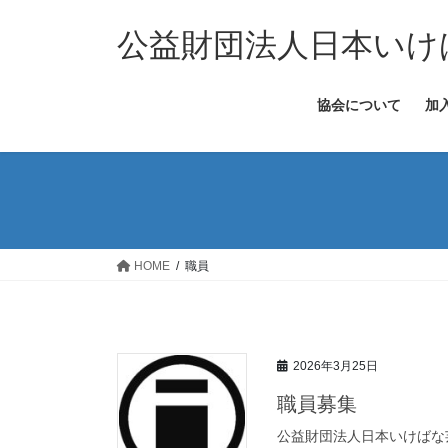
コ
ナ
ン
ビ
公益財団法人日本いけ
テ
ゲ
ン
ー
協会について
加
ツ
シ
へ
ョ
ス
ン
キ
に
ッ
移
プ
動
HOME
職員
2026年3月25日
職員募集
公益財団法人日本いけばな