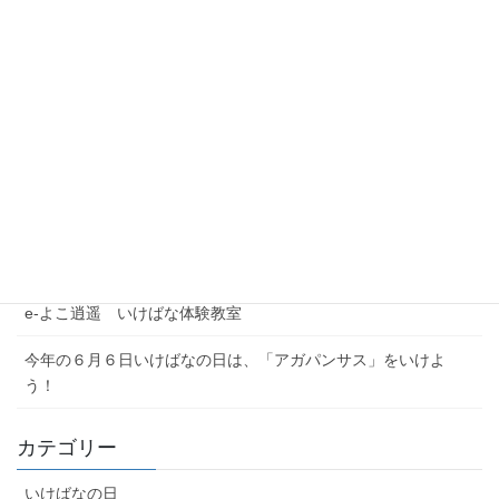
投
固
固
1
2
»
稿
定
定
ペ
ペ
ナ
最近の投稿
ー
ー
ビ
ジ
ジ
夏季休業期間のお問い合わせについて
ゲ
ー
【注意喚起】本協会代表者名を騙った迷惑メール（なりすまし
メール）にご注意ください
シ
ョ
農林水産省公式YouTubeチャンネル「BUZZMAFF」花いっぱい
ン
プロジェクト
e-よこ逍遥 いけばな体験教室
今年の６月６日いけばなの日は、「アガパンサス」をいけよ
う！
カテゴリー
いけばなの日