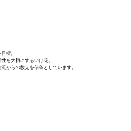
を目標。
個性を大切にするいけ花。
創流からの教えを信条としています。