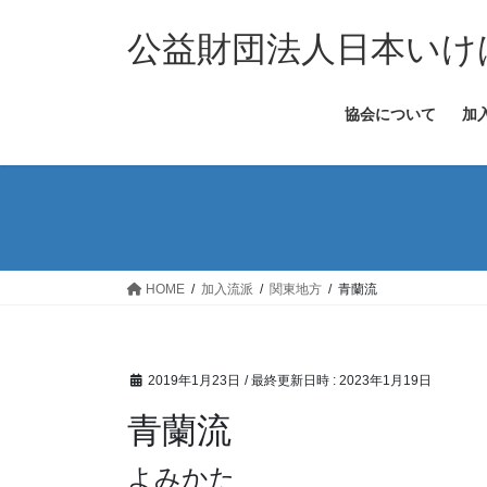
コ
ナ
ン
ビ
公益財団法人日本いけ
テ
ゲ
ン
ー
協会について
加
ツ
シ
へ
ョ
ス
ン
キ
に
ッ
移
プ
動
HOME
加入流派
関東地方
青蘭流
2019年1月23日
/ 最終更新日時 :
2023年1月19日
青蘭流
よみかた