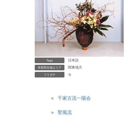
日本語
Tags
関東地方
本部所在地エリア
セ
フリガナ
千家古流一陽会
聖風流