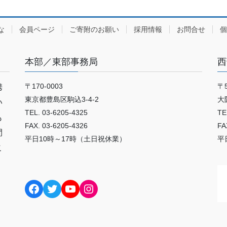
な
会員ページ
ご寄附のお願い
採用情報
お問合せ
個
本部／東部事務局
西
〒170-0003
〒5
携
東京都豊島区駒込3-4-2
大
い
TEL. 03-6205-4325
TE
も
FAX. 03-6205-4326
FA
間
平日10時～17時（土日祝休業）
平
こ
Facebook
Twitter
YouTube
Instagram