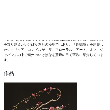
紹介
小堀遠州を流祖として江戸文化期に初世貞松斎米一馬が流の花形
と哲学を確立しました。４００年、１４代、現宗家七世貞松斎米
一馬（芦田武久）まで伝統を守りつつ、時代に適応したいけばな
を創作し現代に至っています。流麗な曲線の美しさは、自然の美
を乗り越えたいけばな造形の極地でもあり、「鹿鳴館」を建築し
たジョサイア・コンドルが「ザ、フローラル、アート、オブ、ジ
ャパン」の中で遠州のいけばなを驚嘆の目で西欧に紹介していま
す。
作品