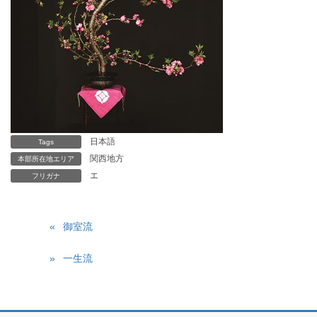
日本語
Tags
関西地方
本部所在地エリア
エ
フリガナ
御室流
一生流