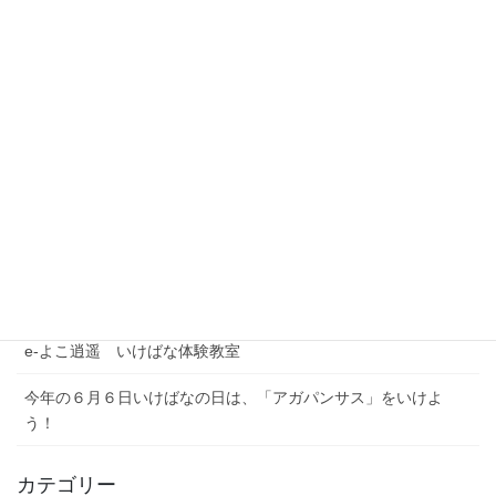
最近の投稿
夏季休業期間のお問い合わせについて
【注意喚起】本協会代表者名を騙った迷惑メール（なりすまし
メール）にご注意ください
農林水産省公式YouTubeチャンネル「BUZZMAFF」花いっぱい
プロジェクト
e-よこ逍遥 いけばな体験教室
今年の６月６日いけばなの日は、「アガパンサス」をいけよ
う！
カテゴリー