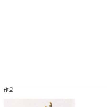
三ツ松 栄甫（ミツマツ エイホ）
本部所在地
ー
紹介
天保十三年初代家元広々斉栄甫法橋は未生斉広甫法眼に教導さ
れ、嵯峨天皇千年記念挿花会に出瓶。天保十五年未生斉法眼の蔵
版「四方の薫」に重陽の花形を残す。慶応二年眞養流と命名し昭
和四年まで続く。同年三月未生流より出たるを以って未生真養流
と改名。
作品