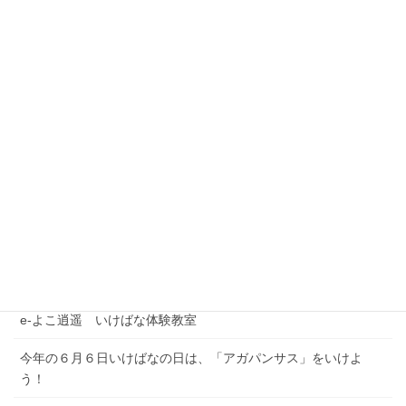
最近の投稿
夏季休業期間のお問い合わせについて
【注意喚起】本協会代表者名を騙った迷惑メール（なりすまし
メール）にご注意ください
農林水産省公式YouTubeチャンネル「BUZZMAFF」花いっぱい
プロジェクト
e-よこ逍遥 いけばな体験教室
今年の６月６日いけばなの日は、「アガパンサス」をいけよ
う！