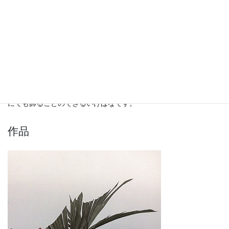
紹介
春草流は、現代花です。現代の美意識に基づいて、色彩と植物の
造形美を追求し、生活に合った自由で創作的ないけばなを理想と
して創流されました。基本形式として、小品花、盛花、投入れが
あり、創作花として自然風作品、抽象作品、造形作品がありま
す。身近な材料を使って、誰にでもいけられる、生活空間のどこ
にでも飾ることのできるいけばなです。
作品