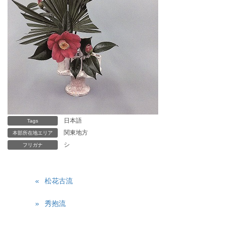
日本語
Tags
関東地方
本部所在地エリア
シ
フリガナ
松花古流
秀抱流