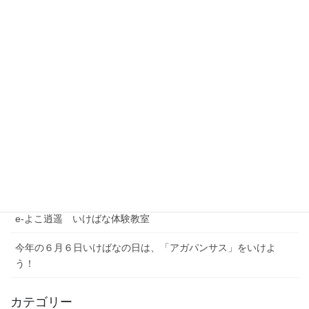
最近の投稿
夏季休業期間のお問い合わせについて
【注意喚起】本協会代表者名を騙った迷惑メール（なりすまし
メール）にご注意ください
農林水産省公式YouTubeチャンネル「BUZZMAFF」花いっぱい
プロジェクト
e-よこ逍遥 いけばな体験教室
今年の６月６日いけばなの日は、「アガパンサス」をいけよ
う！
カテゴリー