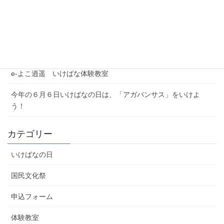
【注意喚起】本協会代表者名を騙った迷惑メール（なりすまし
メール）にご注意ください
農林水産省公式YouTubeチャンネル「BUZZMAFF」花いっぱい
プロジェクト
e-よこ逍遥 いけばな体験教室
今年の６月６日いけばなの日は、「アガパンサス」をいけよ
う！
カテゴリー
いけばなの日
国民文化祭
申込フォーム
体験教室