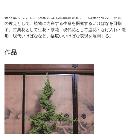
りの名刹称念寺の住職。未生流を鎌倉に伝える(鎌倉未生)。伊藤博
文ら元勲達との親交深く鎌倉長谷寺での会合ではいつも花を生け
茶を点てていた。現家元は七世飯島鼎甫。「出生を尊ぶ」を第一
の教えとして、植物に内在する生命を探究するいけばなを目指
す。古典花として生花・茶花、現代花として盛花・なげ入れ・造
形・現代いけばななど、幅広いいけばな表現を展開する。
作品