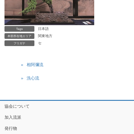
日本語
Tags
関東地方
本部所在地エリア
セ
フリガナ
相阿彌流
洗心流
協会について
加入流派
発行物