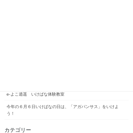
最近の投稿
夏季休業期間のお問い合わせについて
【注意喚起】本協会代表者名を騙った迷惑メール（なりすまし
メール）にご注意ください
農林水産省公式YouTubeチャンネル「BUZZMAFF」花いっぱい
プロジェクト
e-よこ逍遥 いけばな体験教室
今年の６月６日いけばなの日は、「アガパンサス」をいけよ
う！
カテゴリー