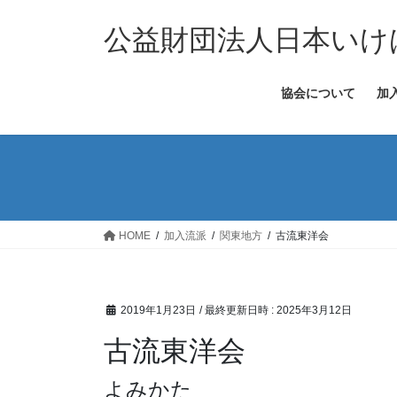
コ
ナ
ン
ビ
公益財団法人日本いけ
テ
ゲ
ン
ー
協会について
加
ツ
シ
へ
ョ
ス
ン
キ
に
ッ
移
プ
動
HOME
加入流派
関東地方
古流東洋会
2019年1月23日
/ 最終更新日時 :
2025年3月12日
古流東洋会
よみかた