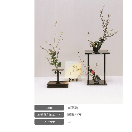
日本語
Tags
関東地方
本部所在地エリア
コ
フリガナ