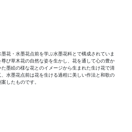
水墨花・水墨花点前を学ぶ水墨花科とで構成されていま
を尊び草木花の自然な姿を生かし、花を通して心の豊か
いた墨絵の様な花とのイメージから生まれた生け花で清
又、水墨花点前は花を生ける過程に美しい作法と和歌の
創案したものです。