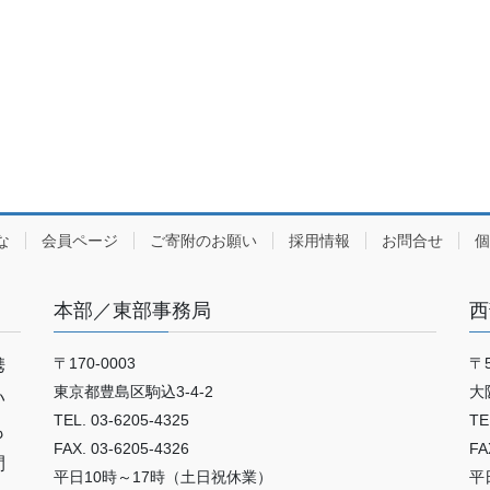
な
会員ページ
ご寄附のお願い
採用情報
お問合せ
個
本部／東部事務局
西
〒170-0003
〒5
携
東京都豊島区駒込3-4-2
大
い
TEL. 03-6205-4325
TE
も
FAX. 03-6205-4326
FA
間
平日10時～17時（土日祝休業）
平