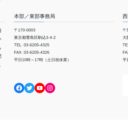
本部／東部事務局
西
〒170-0003
〒5
携
東京都豊島区駒込3-4-2
大
い
TEL. 03-6205-4325
TE
も
FAX. 03-6205-4326
FA
間
平日10時～17時（土日祝休業）
平
こ
Facebook
Twitter
YouTube
Instagram
Copyright © 公益財団法人日本いけばな芸術協会 All Rights Reserved.