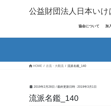
コ
ナ
ン
ビ
公益財団法人日本いけ
テ
ゲ
ン
ー
協会について
加
ツ
シ
へ
ョ
ス
ン
キ
に
ッ
移
プ
動
HOME
古流・大觀流
流派名鑑_140
2019年2月28日
/ 最終更新日時 :
2019年3月1日
流派名鑑_140