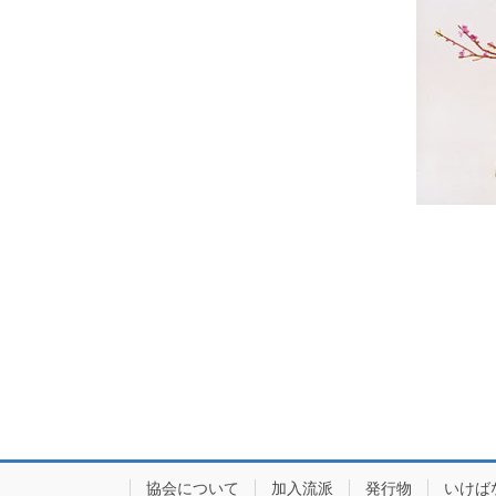
協会について
加入流派
発行物
いけば