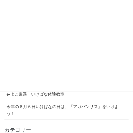
最近の投稿
夏季休業期間のお問い合わせについて
【注意喚起】本協会代表者名を騙った迷惑メール（なりすまし
メール）にご注意ください
農林水産省公式YouTubeチャンネル「BUZZMAFF」花いっぱい
プロジェクト
e-よこ逍遥 いけばな体験教室
今年の６月６日いけばなの日は、「アガパンサス」をいけよ
う！
カテゴリー