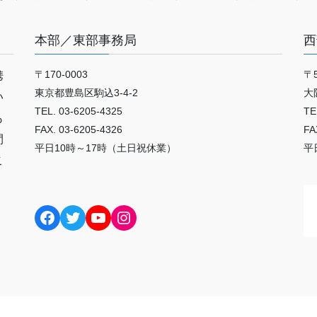
本部／東部事務局
西
〒170-0003
〒5
携
東京都豊島区駒込3-4-2
大
い
TEL. 03-6205-4325
TE
も
FAX. 03-6205-4326
FA
間
平日10時～17時（土日祝休業）
平
こ
Facebook
Twitter
YouTube
Instagram
Copyright © 公益財団法人日本いけばな芸術協会 All Rights Reserved.