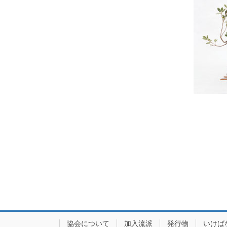
協会について
加入流派
発行物
いけば