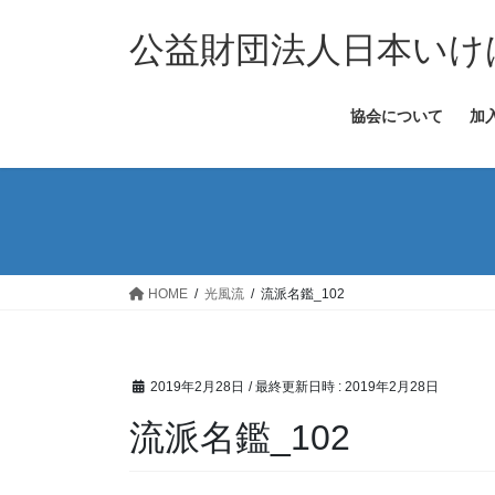
コ
ナ
ン
ビ
公益財団法人日本いけ
テ
ゲ
ン
ー
協会について
加
ツ
シ
へ
ョ
ス
ン
キ
に
ッ
移
プ
動
HOME
光風流
流派名鑑_102
2019年2月28日
/ 最終更新日時 :
2019年2月28日
流派名鑑_102