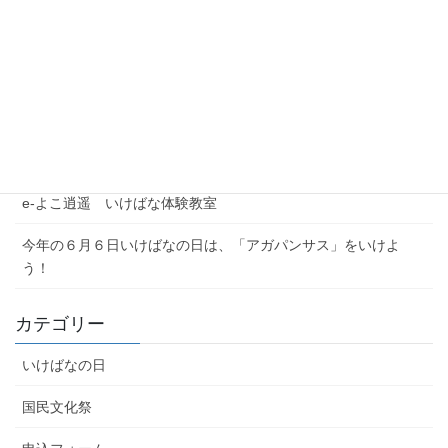
夏季休業期間のお問い合わせについて
【注意喚起】本協会代表者名を騙った迷惑メール（なりすまし
メール）にご注意ください
農林水産省公式YouTubeチャンネル「BUZZMAFF」花いっぱい
プロジェクト
e-よこ逍遥 いけばな体験教室
今年の６月６日いけばなの日は、「アガパンサス」をいけよ
う！
カテゴリー
いけばなの日
国民文化祭