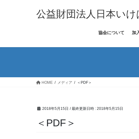
コ
ナ
ン
ビ
公益財団法人日本いけ
テ
ゲ
ン
ー
協会について
加
ツ
シ
へ
ョ
ス
ン
キ
に
ッ
移
プ
動
HOME
メディア
＜PDF＞
2018年5月15日
/ 最終更新日時 :
2018年5月15日
＜PDF＞