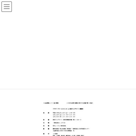
コ
ナ
公益財団法人日本いけばな芸術
ン
ビ
協会
テ
ゲ
ン
ー
ツ
シ
メディア
へ
ョ
ス
ン
キ
に
HOME
メディア
P19 フラワードリーム2018報告
ッ
移
プ
動
2019年4月3日
/ 最終更新日時 :
2019年4月3日
P19 フラワードリーム2018報告