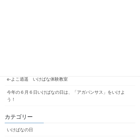
最近の投稿
夏季休業期間のお問い合わせについて
【注意喚起】本協会代表者名を騙った迷惑メール（なりすまし
メール）にご注意ください
農林水産省公式YouTubeチャンネル「BUZZMAFF」花いっぱい
プロジェクト
e-よこ逍遥 いけばな体験教室
今年の６月６日いけばなの日は、「アガパンサス」をいけよ
う！
カテゴリー
いけばなの日