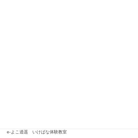
次の記事
今年の６月６日いけばなの
日は、「トルコギキョウ」
をいけよう！
2022年5月23日
最近の投稿
夏季休業期間のお問い合わせについて
【注意喚起】本協会代表者名を騙った迷惑メール（なりすまし
メール）にご注意ください
農林水産省公式YouTubeチャンネル「BUZZMAFF」花いっぱい
プロジェクト
e-よこ逍遥 いけばな体験教室