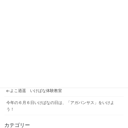
最近の投稿
夏季休業期間のお問い合わせについて
【注意喚起】本協会代表者名を騙った迷惑メール（なりすまし
メール）にご注意ください
農林水産省公式YouTubeチャンネル「BUZZMAFF」花いっぱい
プロジェクト
e-よこ逍遥 いけばな体験教室
今年の６月６日いけばなの日は、「アガパンサス」をいけよ
う！
カテゴリー