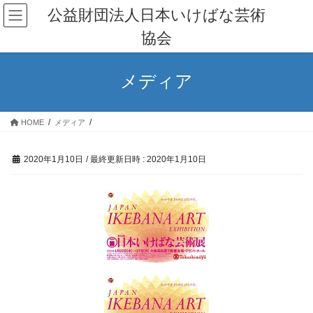
コ
ナ
公益財団法人日本いけばな芸術
ン
ビ
協会
テ
ゲ
ン
ー
ツ
シ
メディア
へ
ョ
ス
ン
キ
に
HOME
メディア
ッ
移
プ
動
2020年1月10日
/ 最終更新日時 :
2020年1月10日