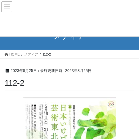
コ
ナ
公益財団法人日本いけばな芸術
ン
ビ
協会
テ
ゲ
ン
ー
ツ
シ
メディア
へ
ョ
ス
ン
キ
に
HOME
メディア
112-2
ッ
移
プ
動
2023年8月25日
/ 最終更新日時 :
2023年8月25日
112-2