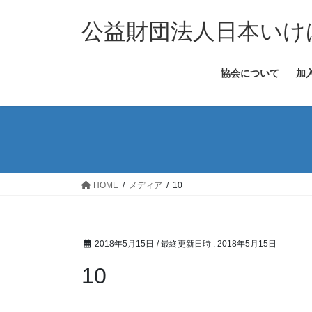
コ
ナ
ン
ビ
公益財団法人日本いけ
テ
ゲ
ン
ー
協会について
加
ツ
シ
へ
ョ
ス
ン
キ
に
ッ
移
プ
動
HOME
メディア
10
2018年5月15日
/ 最終更新日時 :
2018年5月15日
10