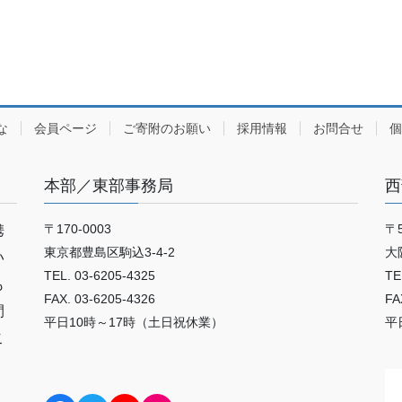
な
会員ページ
ご寄附のお願い
採用情報
お問合せ
個
本部／東部事務局
西
〒170-0003
〒5
携
東京都豊島区駒込3-4-2
大
い
TEL. 03-6205-4325
TE
も
FAX. 03-6205-4326
FA
間
平日10時～17時（土日祝休業）
平
こ