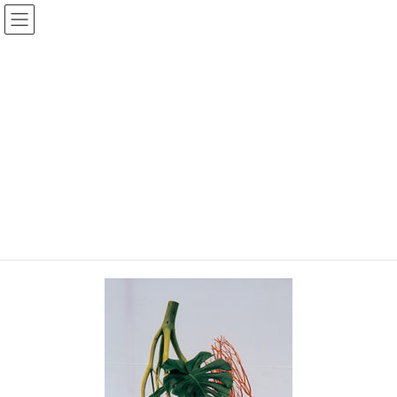
コ
ナ
公益財団法人日本いけばな芸術
ン
ビ
協会
テ
ゲ
ン
ー
ツ
シ
メディア
へ
ョ
ス
ン
キ
に
HOME
メディア
流派名鑑_245
ッ
移
プ
動
2019年2月28日
/ 最終更新日時 :
2019年2月28日
流派名鑑_245