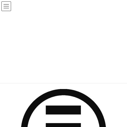
コ
ナ
公益財団法人日本いけばな芸術
ン
ビ
協会
テ
ゲ
ン
ー
ツ
シ
メディア
へ
ョ
ス
ン
キ
に
HOME
メディア
協会のマーク
ッ
移
プ
動
2023年8月25日
/ 最終更新日時 :
2023年8月25日
協会のマーク