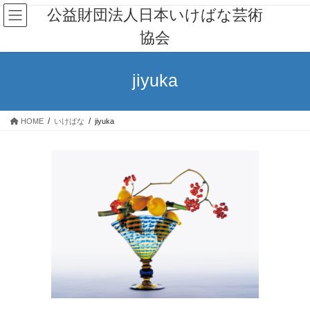
コ
ナ
公益財団法人日本いけばな芸術
ン
ビ
協会
テ
ゲ
ン
ー
ツ
シ
jiyuka
へ
ョ
ス
ン
キ
に
HOME
いけばな
jiyuka
ッ
移
プ
動